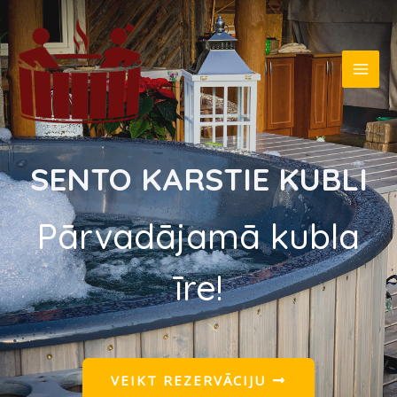
SENTO KARSTIE KUBLI
Pārvadājamā kubla
īre!
VEIKT REZERVĀCIJU