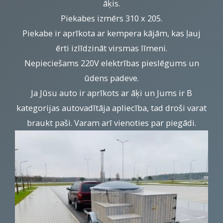
āķis.
Piekabes izmērs 310 x 205.
Piekabe ir aprīkota ar kempera kājām, kas ļauj
ērti izlīdzināt virsmas līmeni.
Nepieciešams 220V elektrības pieslēgums un
ūdens padeve.
Ja Jūsu auto ir aprīkots ar āķi un Jums ir B
kategorijas autovadītāja apliecība, tad droši varat
braukt paši. Varam arī vienoties par piegādi.