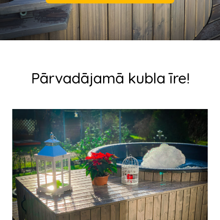
Pārvadājamā kubla īre!