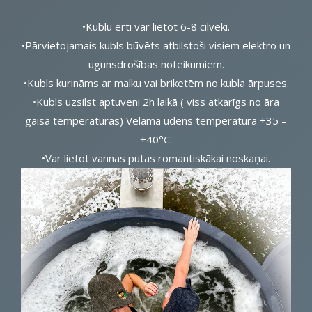
•Kublu ērti var lietot 6-8 cilvēki.
•Pārvietojamais kubls būvēts atbilstoši visiem elektro un
ugunsdrošības noteikumiem.
•Kubls kurināms ar malku vai briketēm no kubla ārpuses.
•Kubls uzsilst aptuveni 2h laikā ( viss atkarīgs no āra
gaisa temperatūras) Vēlamā ūdens temperatūra +35 –
+40°C.
•Var lietot vannas putas romantiskākai noskaņai.