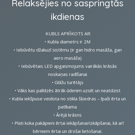
Relaksējies no saspringtās
ikdienas
KUBLS APRĪKOTS AR:
• Kubla diametrs ir 2M
• Iebūvētu džakuzī sistēmu (ir gan hidro masāža, gan
aero masāža)
• Iebūvētais LED apgaismojums vairākās krāsās
noskaņas radīšanai
• Glāžu turētājs
• Vāks kas palīdzēs ātrāk ūdenim uzsilt un neatdzist
• Kubla iekšpuse veidota no stikla šķiedras – īpaši ērta un
patīkama
• Ārējā krāsns
• Plati koka pakāpieni ērtai iekāpšanai/izkāpšanai, kā arī
bērniem ērtai un drošai lietošanai.